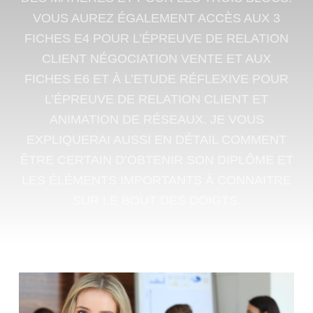
VOUS AUREZ ÉGALEMENT ACCÈS AUX 3
FICHES E4 POUR L’ÉPREUVE DE RELATION
CLIENT NÉGOCIATION VENTE ET AUX
FICHES E6 ET À L’ETUDE RÉFLEXIVE POUR
L’ÉPREUVE DE RELATION CLIENT ET
ANIMATION DE RÉSEAUX. JE VOUS
EXPLIQUERAI AUSSI EN DÉTAIL COMMENT
ÊTRE CERTAIN D’OBTENIR SON DIPLÔME ET
LES ÉLÉMENTS IMPORTANTS À CONNAITRE
SUR LE BOUT DES DOIGTS.